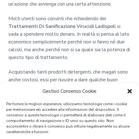
un’azione che avvenga con una certa attenzione.
Molti utenti sono convinti che richiedendo dei
Trattamenti Di Sanificazione Virucidi Ladispoli
si
vada a spendere molto denaro. In realtà si pensa al lato
economico semplicemente perché non si fanno né due
calcoli, ma anche perché non si sa quale sia la potenza di
questo tipo di trattamento.
Acquistando tanti prodotti detergenti, che magari sono
anche costosi, essi per riuscire a dare qualche buon
risultato, devono essere usati ogni ora. Puliscono
Gestisci Consenso Cookie
nell’immediato, ma non offrono un aiuto nel lungo
termine. Questo vuol dire che potremmo spendere
Per fornire le migliori esperienze, utilizziamo tecnologie come i cookie
per memorizzare e/o accedere alle informazioni del dispositivo. Il
anche centinaia di euro al mese e non avere una buona
consenso a queste tecnologie ci permetterà di elaborare dati come il
pulizia. Inoltre, dobbiamo anche unirci la fatica fisica,
comportamento di navigazione o ID unici su questo sito. Non
perché comunque pulire è un lavoro stancante.
acconsentire o ritirare il consenso può influire negativamente su alcune
caratteristiche e funzioni.