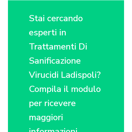
z
o
i
i
p
n
o
r
a
Stai cercando
n
i
e
n
esperti in
p
c
Trattamenti Di
r
i
i
p
Sanificazione
m
a
a
l
Virucidi Ladispoli?
r
e
i
Compila il modulo
a
per ricevere
maggiori
informazioni