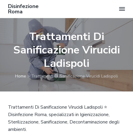
Disinfezione
Roma
P
P
P
a
a
a
Trattamenti Di
s
s
s
s
s
s
Sanificazione Virucidi
a
a
a
a
a
a
Ladispoli
l
l
l
l
c
p
Home
>
Trattamenti Di Sanificazione Virucidi Ladispoli
a
o
i
n
n
è
a
t
d
v
e
i
Trattamenti Di Sanificazione Virucidi Ladispoli ⭐
i
n
p
Disinfezione Roma, specializzati in Igienizzazione,
g
u
a
Sterilizzazione, Sanificazione, Decontaminazione degli
a
t
g
ambienti.