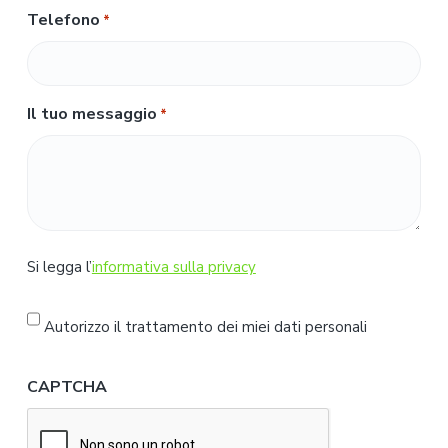
Telefono
*
Il tuo messaggio
*
S
Si legga l’
informativa sulla privacy
i
l
Autorizzo il trattamento dei miei dati personali
e
g
CAPTCHA
g
a
l