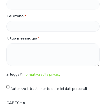
Telefono
*
Il tuo messaggio
*
S
Si legga l’
informativa sulla privacy
i
l
Autorizzo il trattamento dei miei dati personali
e
g
CAPTCHA
g