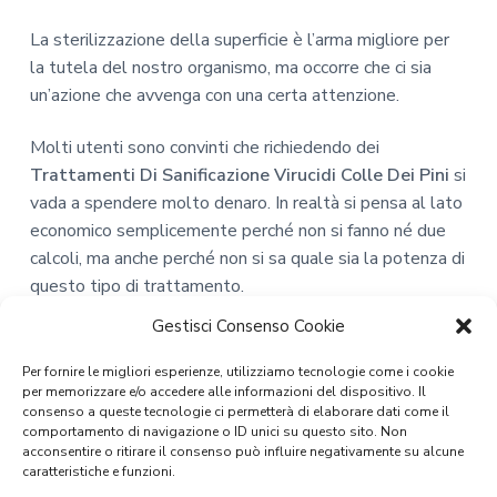
La sterilizzazione della superficie è l’arma migliore per
la tutela del nostro organismo, ma occorre che ci sia
un’azione che avvenga con una certa attenzione.
Molti utenti sono convinti che richiedendo dei
Trattamenti Di Sanificazione Virucidi Colle Dei Pini
si
vada a spendere molto denaro. In realtà si pensa al lato
economico semplicemente perché non si fanno né due
calcoli, ma anche perché non si sa quale sia la potenza di
questo tipo di trattamento.
Gestisci Consenso Cookie
Acquistando tanti prodotti detergenti, che magari sono
anche costosi, essi per riuscire a dare qualche buon
Per fornire le migliori esperienze, utilizziamo tecnologie come i cookie
risultato, devono essere usati ogni ora. Puliscono
per memorizzare e/o accedere alle informazioni del dispositivo. Il
consenso a queste tecnologie ci permetterà di elaborare dati come il
nell’immediato, ma non offrono un aiuto nel lungo
comportamento di navigazione o ID unici su questo sito. Non
termine. Questo vuol dire che potremmo spendere
acconsentire o ritirare il consenso può influire negativamente su alcune
caratteristiche e funzioni.
anche centinaia di euro al mese e non avere una buona