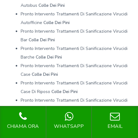
Autobus
Colle Dei Pini
Pronto Intervento Trattamenti Di Sanificazione Virucidi
Autofficine
Colle Dei Pini
Pronto Intervento Trattamenti Di Sanificazione Virucidi
Bar
Colle Dei Pini
Pronto Intervento Trattamenti Di Sanificazione Virucidi
Barche
Colle Dei Pini
Pronto Intervento Trattamenti Di Sanificazione Virucidi
Case
Colle Dei Pini
Pronto Intervento Trattamenti Di Sanificazione Virucidi
Case Di Riposo
Colle Dei Pini
Pronto Intervento Trattamenti Di Sanificazione Virucidi
Centri Benessere
Colle Dei Pini
Pronto Intervento Trattamenti Di Sanificazione Virucidi
CHIAMA ORA
WHATSAPP
EMAIL
Centri Commerciali
Colle Dei Pini
Pronto Intervento Trattamenti Di Sanificazione Virucidi