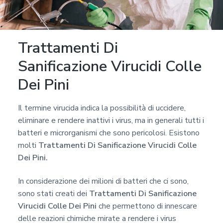
a
p
r
Trattamenti Di
i
v
Sanificazione Virucidi Colle
a
Dei Pini
c
y
Il termine virucida indica la possibilità di uccidere,
*
eliminare e rendere inattivi i virus, ma in generali tutti i
batteri e microrganismi che sono pericolosi. Esistono
molti
Trattamenti Di Sanificazione Virucidi Colle
Dei Pini.
In considerazione dei milioni di batteri che ci sono,
sono stati creati dei
Trattamenti Di Sanificazione
Virucidi Colle Dei Pini
che permettono di innescare
delle reazioni chimiche mirate a rendere i virus