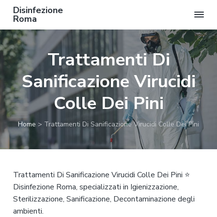
Disinfezione
Roma
P
P
P
a
a
a
Trattamenti Di
s
s
s
s
s
s
Sanificazione Virucidi
a
a
a
a
a
a
Colle Dei Pini
l
l
l
l
c
p
Home
>
Trattamenti Di Sanificazione Virucidi Colle Dei Pini
a
o
i
n
n
è
a
t
d
v
e
i
Trattamenti Di Sanificazione Virucidi Colle Dei Pini ⭐
i
n
p
Disinfezione Roma, specializzati in Igienizzazione,
g
u
a
Sterilizzazione, Sanificazione, Decontaminazione degli
a
t
g
ambienti.