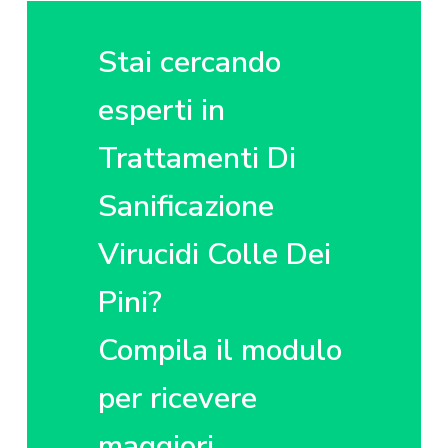
z
o
i
i
p
n
o
r
a
Stai cercando
n
i
e
n
esperti in
p
c
Trattamenti Di
r
i
i
p
Sanificazione
m
a
a
l
Virucidi Colle Dei
r
e
i
Pini?
a
Compila il modulo
per ricevere
maggiori