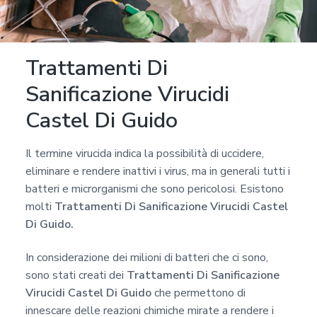
a
p
r
Trattamenti Di
i
v
Sanificazione Virucidi
a
Castel Di Guido
c
y
Il termine virucida indica la possibilità di uccidere,
*
eliminare e rendere inattivi i virus, ma in generali tutti i
batteri e microrganismi che sono pericolosi. Esistono
molti
Trattamenti Di Sanificazione Virucidi Castel
Di Guido.
In considerazione dei milioni di batteri che ci sono,
sono stati creati dei
Trattamenti Di Sanificazione
Virucidi Castel Di Guido
che permettono di
innescare delle reazioni chimiche mirate a rendere i