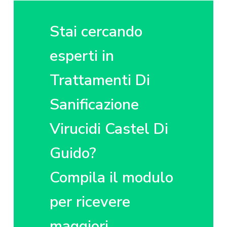
z
o
i
i
p
n
o
r
a
Stai cercando
n
i
e
n
esperti in
p
c
Trattamenti Di
r
i
i
p
Sanificazione
m
a
a
l
Virucidi Castel Di
r
e
i
Guido?
a
Compila il modulo
per ricevere
maggiori