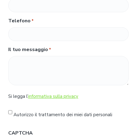
Telefono
*
Il tuo messaggio
*
S
Si legga l’
informativa sulla privacy
i
l
Autorizzo il trattamento dei miei dati personali
e
g
CAPTCHA
g