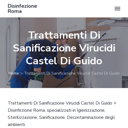
Disinfezione
Roma
P
P
P
a
a
a
Trattamenti Di
s
s
s
s
s
s
Sanificazione Virucidi
a
a
a
a
a
a
Castel Di Guido
l
l
l
l
c
p
Home
>
Trattamenti Di Sanificazione Virucidi Castel Di Guido
a
o
i
n
n
è
a
t
d
v
e
i
Trattamenti Di Sanificazione Virucidi Castel Di Guido ⭐
i
n
p
Disinfezione Roma, specializzati in Igienizzazione,
g
u
a
Sterilizzazione, Sanificazione, Decontaminazione degli
a
t
g
ambienti.