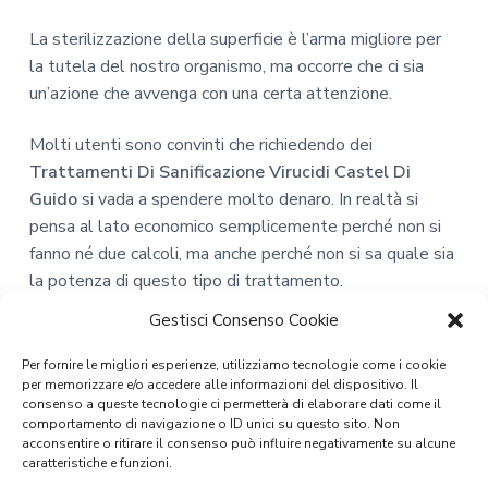
La sterilizzazione della superficie è l’arma migliore per
la tutela del nostro organismo, ma occorre che ci sia
un’azione che avvenga con una certa attenzione.
Molti utenti sono convinti che richiedendo dei
Trattamenti Di Sanificazione Virucidi Castel Di
Guido
si vada a spendere molto denaro. In realtà si
pensa al lato economico semplicemente perché non si
fanno né due calcoli, ma anche perché non si sa quale sia
la potenza di questo tipo di trattamento.
Gestisci Consenso Cookie
Acquistando tanti prodotti detergenti, che magari sono
anche costosi, essi per riuscire a dare qualche buon
Per fornire le migliori esperienze, utilizziamo tecnologie come i cookie
risultato, devono essere usati ogni ora. Puliscono
per memorizzare e/o accedere alle informazioni del dispositivo. Il
consenso a queste tecnologie ci permetterà di elaborare dati come il
nell’immediato, ma non offrono un aiuto nel lungo
comportamento di navigazione o ID unici su questo sito. Non
termine. Questo vuol dire che potremmo spendere
acconsentire o ritirare il consenso può influire negativamente su alcune
caratteristiche e funzioni.
anche centinaia di euro al mese e non avere una buona