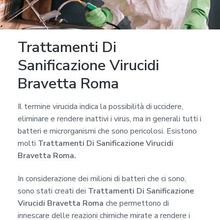
a
p
r
Trattamenti Di
i
v
Sanificazione Virucidi
a
Bravetta Roma
c
y
Il termine virucida indica la possibilità di uccidere,
*
eliminare e rendere inattivi i virus, ma in generali tutti i
batteri e microrganismi che sono pericolosi. Esistono
molti
Trattamenti Di Sanificazione Virucidi
Bravetta Roma.
In considerazione dei milioni di batteri che ci sono,
sono stati creati dei
Trattamenti Di Sanificazione
Virucidi Bravetta Roma
che permettono di
innescare delle reazioni chimiche mirate a rendere i