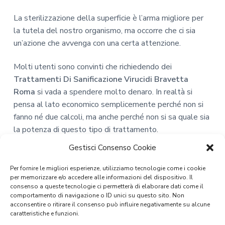
La sterilizzazione della superficie è l’arma migliore per
la tutela del nostro organismo, ma occorre che ci sia
un’azione che avvenga con una certa attenzione.
Molti utenti sono convinti che richiedendo dei
Trattamenti Di Sanificazione Virucidi Bravetta
Roma
si vada a spendere molto denaro. In realtà si
pensa al lato economico semplicemente perché non si
fanno né due calcoli, ma anche perché non si sa quale sia
la potenza di questo tipo di trattamento.
Gestisci Consenso Cookie
Acquistando tanti prodotti detergenti, che magari sono
anche costosi, essi per riuscire a dare qualche buon
Per fornire le migliori esperienze, utilizziamo tecnologie come i cookie
risultato, devono essere usati ogni ora. Puliscono
per memorizzare e/o accedere alle informazioni del dispositivo. Il
consenso a queste tecnologie ci permetterà di elaborare dati come il
nell’immediato, ma non offrono un aiuto nel lungo
comportamento di navigazione o ID unici su questo sito. Non
termine. Questo vuol dire che potremmo spendere
acconsentire o ritirare il consenso può influire negativamente su alcune
caratteristiche e funzioni.
anche centinaia di euro al mese e non avere una buona