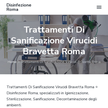
Disinfezione
Roma
P
P
P
a
a
a
Trattamenti Di
s
s
s
s
s
s
Sanificazione Virucidi
a
a
a
a
a
a
Bravetta Roma
l
l
l
l
c
p
Home
>
Trattamenti Di Sanificazione Virucidi Bravetta Roma
a
o
i
n
n
è
a
t
d
v
e
i
Trattamenti Di Sanificazione Virucidi Bravetta Roma ⭐
i
n
p
Disinfezione Roma, specializzati in Igienizzazione,
g
u
a
Sterilizzazione, Sanificazione, Decontaminazione degli
a
t
g
ambienti.