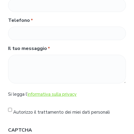
Telefono
*
Il tuo messaggio
*
S
Si legga l’
informativa sulla privacy
i
l
Autorizzo il trattamento dei miei dati personali
e
g
CAPTCHA
g