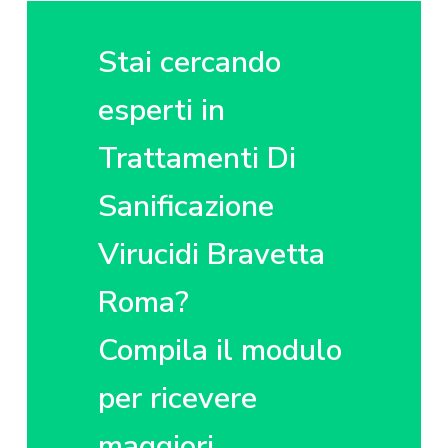
z
o
i
i
p
n
o
r
a
Stai cercando
n
i
e
n
esperti in
p
c
Trattamenti Di
r
i
i
p
Sanificazione
m
a
a
l
Virucidi Bravetta
r
e
i
Roma?
a
Compila il modulo
per ricevere
maggiori