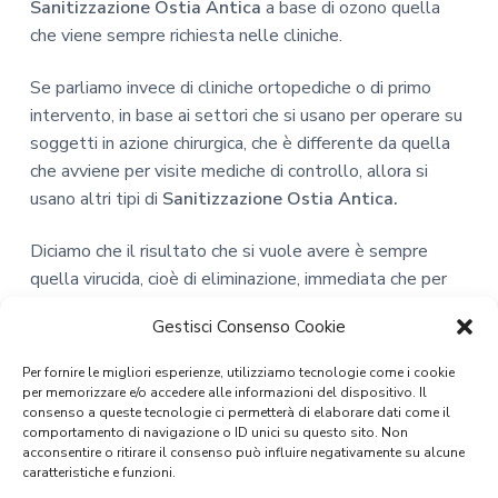
Sanitizzazione Ostia Antica
a base di ozono quella
che viene sempre richiesta nelle cliniche.
Se parliamo invece di cliniche ortopediche o di primo
intervento, in base ai settori che si usano per operare su
soggetti in azione chirurgica, che è differente da quella
che avviene per visite mediche di controllo, allora si
usano altri tipi di
Sanitizzazione Ostia Antica.
Diciamo che il risultato che si vuole avere è sempre
quella virucida, cioè di eliminazione, immediata che per
duri per diversi giorni, dei virus, batteri, elementi
Gestisci Consenso Cookie
patogeni, spore e anche per microrganismi che sono
dannosi per il nostro organismo.
Per fornire le migliori esperienze, utilizziamo tecnologie come i cookie
per memorizzare e/o accedere alle informazioni del dispositivo. Il
consenso a queste tecnologie ci permetterà di elaborare dati come il
comportamento di navigazione o ID unici su questo sito. Non
acconsentire o ritirare il consenso può influire negativamente su alcune
caratteristiche e funzioni.