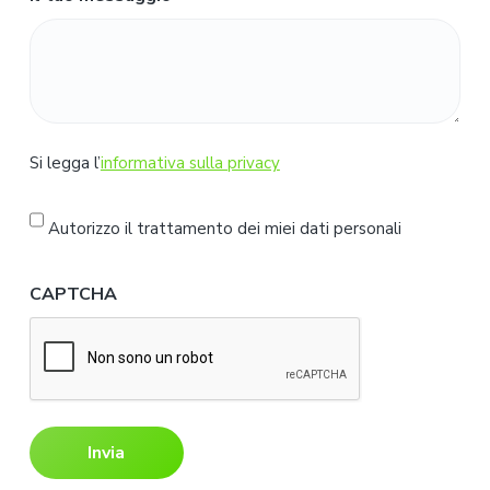
S
Si legga l’
informativa sulla privacy
i
l
Autorizzo il trattamento dei miei dati personali
e
g
CAPTCHA
g
a
l
'
i
n
f
o