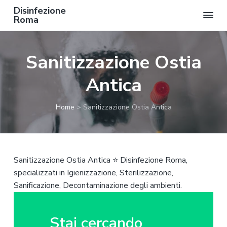
Disinfezione
Roma
P
P
P
a
a
a
Sanitizzazione Ostia
s
s
s
s
s
s
Antica
a
a
a
a
a
a
Home
>
Sanitizzazione Ostia Antica
l
l
l
l
c
p
a
o
i
n
n
è
Sanitizzazione Ostia Antica ⭐ Disinfezione Roma,
a
t
d
specializzati in Igienizzazione, Sterilizzazione,
v
e
i
Sanificazione, Decontaminazione degli ambienti.
i
n
p
g
u
a
a
t
g
Stai cercando