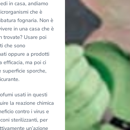
iedi in casa, andiamo
icrorganismi che è
batura fognaria. Non è
vivere in una casa che è
n trovate? Usare poi
ti che sono
ti oppure a prodotti
 efficacia, ma poi ci
 superficie sporche,
icurante.
ofumi usati in questi
uire la reazione chimica
eficio contro i virus e
aconi sterilizzanti, per
fettivamente un’azione