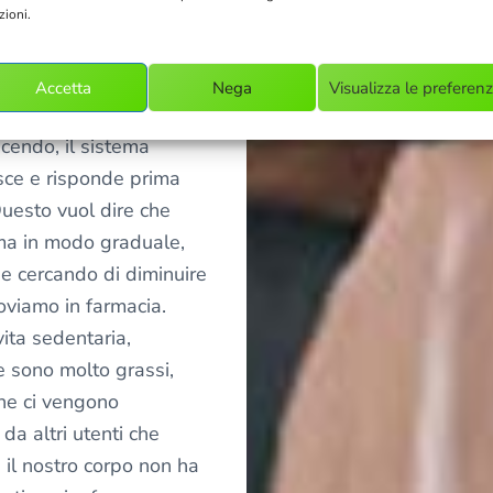
 base alle malattie che
zioni.
ai batteri che ci
ad avere un contatto
Accetta
Nega
Visualizza le preferen
 una buona attività
dicendo, il sistema
isce e risponde prima
 Questo vuol dire che
a in modo graduale,
 e cercando di diminuire
oviamo in farmacia.
vita sedentaria,
 sono molto grassi,
he ci vengono
da altri utenti che
, il nostro corpo non ha