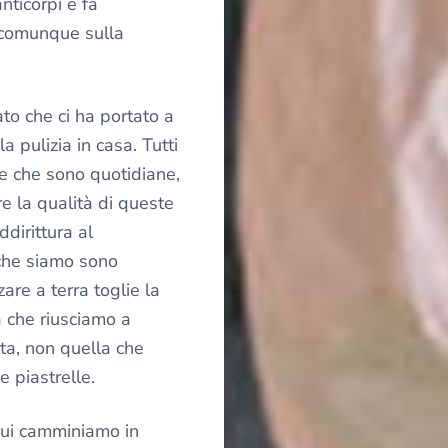
nticorpi e fa
comunque sulla
o che ci ha portato a
 pulizia in casa. Tutti
ie che sono quotidiane,
 la qualità di queste
ddirittura al
 che siamo sono
zare a terra toglie la
 che riusciamo a
tta, non quella che
e piastrelle.
cui camminiamo in