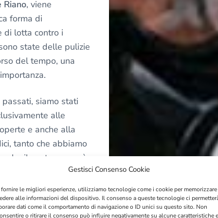
e Riano
, viene
ca forma di
 di lotta contro i
 sono state delle pulizie
orso del tempo, una
 importanza.
 passati, siamo stati
sclusivamente alle
operte e anche alla
ici, tanto che abbiamo
 che il nostro corpo è
Gestisci Consenso Cookie
uto sufficiente”.
 fornire le migliori esperienze, utilizziamo tecnologie come i cookie per memorizzare
animali, noi umani, non
edere alle informazioni del dispositivo. Il consenso a queste tecnologie ci permetter
borare dati come il comportamento di navigazione o ID unici su questo sito. Non
corpi immediati, li
onsentire o ritirare il consenso può influire negativamente su alcune caratteristiche 