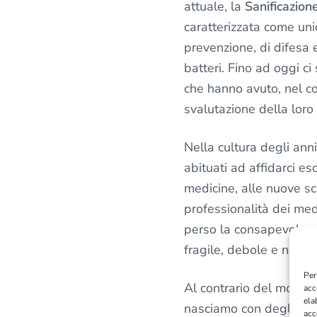
attuale, la
Sanificazion
v
a
caratterizzata come uni
c
prevenzione, di difesa e
y
batteri. Fino ad oggi ci
*
che hanno avuto, nel c
svalutazione della loro
Nella cultura degli anni
abituati ad affidarci e
medicine, alle nuove sc
professionalità dei med
perso la consapevolezza
fragile, debole e non “a
Per
Al contrario del mondo 
acc
ela
nasciamo con degli anti
acc