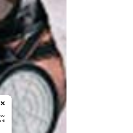
 e/o
à di
e