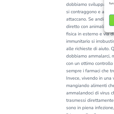
dobbiamo sviluppare in
fun
si contraggono e anche 
attaccano. Se andiamo 
diretto con animali, con
fisica in esterno e via 
immunitario si irrobust
alle richieste di aiuto.
dobbiamo ammalarci, m
con un ottimo controllo
sempre i farmaci che tr
Invece, vivendo in una 
mangiando alimenti che
ammalandoci di virus c
trasmessi direttamente 
sono in piena infezione