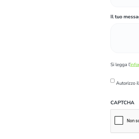
Il tuo messa
S
Si legga l’
info
i
l
Autorizzo i
e
g
CAPTCHA
g
a
l
'
i