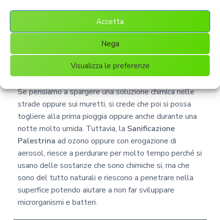
comuni
Accetta
La
Sanificazione Palestrina
avviene continuamente
Nega
negli interni di casa, ma viene anche chiamato
Sanificazione Palestrina
ambientale quando si
Visualizza le preferenze
effettuano in esterno.
Se pensiamo a spargere una soluzione chimica nelle
strade oppure sui muretti, si crede che poi si possa
togliere alla prima pioggia oppure anche durante una
notte molto umida. Tuttavia, la
Sanificazione
Palestrina
ad ozono oppure con erogazione di
aerosol, riesce a perdurare per molto tempo perché si
usano delle sostanze che sono chimiche si, ma che
sono del tutto naturali e riescono a penetrare nella
superfice potendo aiutare a non far sviluppare
microrganismi e batteri.