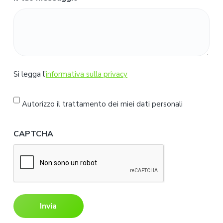
S
Si legga l’
informativa sulla privacy
i
l
Autorizzo il trattamento dei miei dati personali
e
g
CAPTCHA
g
a
l
'
i
n
f
o