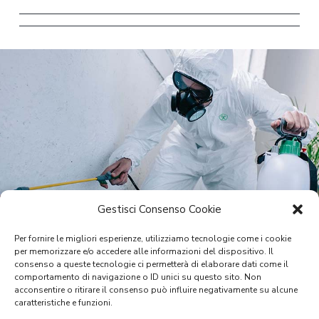
Gestisci Consenso Cookie
Per fornire le migliori esperienze, utilizziamo tecnologie come i cookie
Sanificazione Palestrina
per memorizzare e/o accedere alle informazioni del dispositivo. Il
consenso a queste tecnologie ci permetterà di elaborare dati come il
ambientale per viali,
comportamento di navigazione o ID unici su questo sito. Non
acconsentire o ritirare il consenso può influire negativamente su alcune
giardini, cortili e aree in
caratteristiche e funzioni.