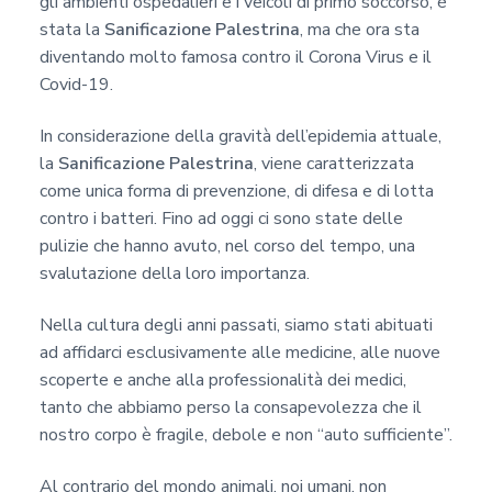
gli ambienti ospedalieri e i veicoli di primo soccorso, è
c
stata la
Sanificazione Palestrina
, ma che ora sta
y
diventando molto famosa contro il Corona Virus e il
*
Covid-19.
In considerazione della gravità dell’epidemia attuale,
la
Sanificazione Palestrina
, viene caratterizzata
come unica forma di prevenzione, di difesa e di lotta
contro i batteri. Fino ad oggi ci sono state delle
pulizie che hanno avuto, nel corso del tempo, una
svalutazione della loro importanza.
Nella cultura degli anni passati, siamo stati abituati
ad affidarci esclusivamente alle medicine, alle nuove
scoperte e anche alla professionalità dei medici,
tanto che abbiamo perso la consapevolezza che il
nostro corpo è fragile, debole e non “auto sufficiente”.
Al contrario del mondo animali, noi umani, non