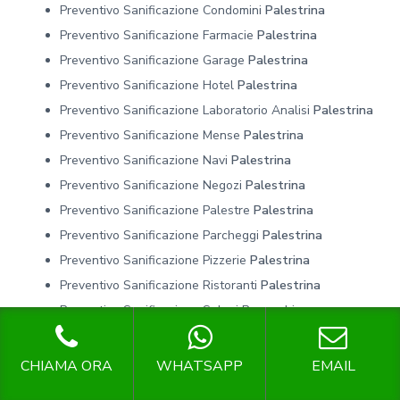
Preventivo Sanificazione Condomini
Palestrina
Preventivo Sanificazione Farmacie
Palestrina
Preventivo Sanificazione Garage
Palestrina
Preventivo Sanificazione Hotel
Palestrina
Preventivo Sanificazione Laboratorio Analisi
Palestrina
Preventivo Sanificazione Mense
Palestrina
Preventivo Sanificazione Navi
Palestrina
Preventivo Sanificazione Negozi
Palestrina
Preventivo Sanificazione Palestre
Palestrina
Preventivo Sanificazione Parcheggi
Palestrina
Preventivo Sanificazione Pizzerie
Palestrina
Preventivo Sanificazione Ristoranti
Palestrina
Preventivo Sanificazione Saloni Parrucchiere
Palestrina
Preventivo Sanificazione Studi Medici
Palestrina
CHIAMA ORA
WHATSAPP
EMAIL
Preventivo Sanificazione Studi Privati
Palestrina