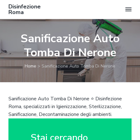
Disinfezione
Roma
P
P
P
a
a
a
Sanificazione Auto
s
s
s
s
s
s
Tomba Di Nerone
a
a
a
a
a
a
Home
>
Sanificazione Auto Tomba Di Nerone
l
l
l
l
c
p
a
o
i
n
n
è
Sanificazione Auto Tomba Di Nerone ⭐ Disinfezione
a
t
d
Roma, specializzati in Igienizzazione, Sterilizzazione,
v
e
i
Sanificazione, Decontaminazione degli ambienti.
i
n
p
g
u
a
a
t
g
Stai cercando