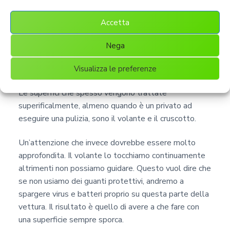
Accetta
Sanificazione Auto Tomba
Di Nerone, attenzione al
Nega
volante e al cruscotto
Visualizza le preferenze
Le superfici che spesso vengono trattate
superificalmente, almeno quando è un privato ad
eseguire una pulizia, sono il volante e il cruscotto.
Un’attenzione che invece dovrebbe essere molto
approfondita. Il volante lo tocchiamo continuamente
altrimenti non possiamo guidare. Questo vuol dire che
se non usiamo dei guanti protettivi, andremo a
spargere virus e batteri proprio su questa parte della
vettura. Il risultato è quello di avere a che fare con
una superficie sempre sporca.