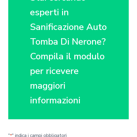
z
o
i
i
p
n
esperti in
o
r
a
n
i
Sanificazione Auto
e
n
p
c
Tomba Di Nerone?
r
i
Compila il modulo
i
p
m
a
per ricevere
a
l
r
e
maggiori
i
a
informazioni
"
" indica i campi obbligatori
*