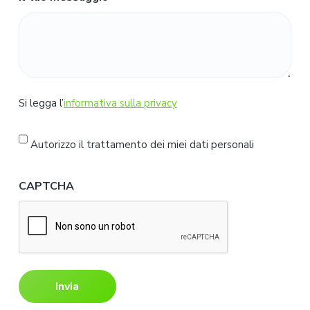
S
Si legga l’
informativa sulla privacy
i
l
Autorizzo il trattamento dei miei dati personali
e
g
CAPTCHA
g
a
l
'
i
n
f
o