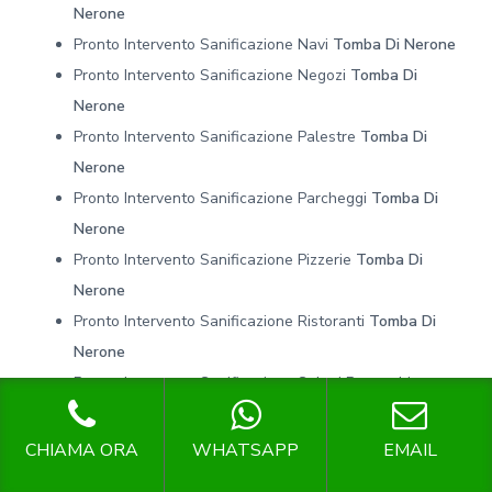
Nerone
Pronto Intervento Sanificazione Navi
Tomba Di Nerone
Pronto Intervento Sanificazione Negozi
Tomba Di
Nerone
Pronto Intervento Sanificazione Palestre
Tomba Di
Nerone
Pronto Intervento Sanificazione Parcheggi
Tomba Di
Nerone
Pronto Intervento Sanificazione Pizzerie
Tomba Di
Nerone
Pronto Intervento Sanificazione Ristoranti
Tomba Di
Nerone
Pronto Intervento Sanificazione Saloni Parrucchiere
Tomba Di Nerone
Pronto Intervento Sanificazione Studi Medici
Tomba Di
CHIAMA ORA
WHATSAPP
EMAIL
Nerone