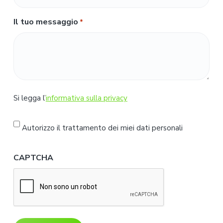
Il tuo messaggio
*
S
Si legga l’
informativa sulla privacy
i
l
Autorizzo il trattamento dei miei dati personali
e
g
CAPTCHA
g
a
l
'
i
n