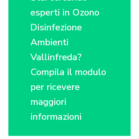
z
o
i
i
p
n
esperti in Ozono
o
r
a
n
i
Disinfezione
e
n
p
c
Ambienti
r
i
Vallinfreda?
i
p
m
a
Compila il modulo
a
l
r
e
per ricevere
i
a
maggiori
informazioni