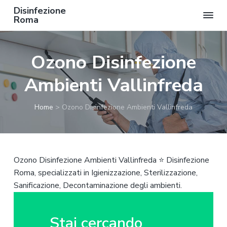
Disinfezione
Roma
P
P
P
a
a
a
Ozono Disinfezione
s
s
s
s
s
s
Ambienti Vallinfreda
a
a
a
a
a
a
Home
>
Ozono Disinfezione Ambienti Vallinfreda
l
l
l
l
c
p
a
o
i
n
n
è
Ozono Disinfezione Ambienti Vallinfreda ⭐ Disinfezione
a
t
d
Roma, specializzati in Igienizzazione, Sterilizzazione,
v
e
i
Sanificazione, Decontaminazione degli ambienti.
i
n
p
g
u
a
a
t
g
Stai cercando