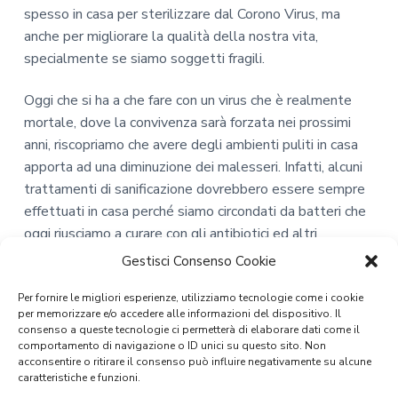
spesso in casa per sterilizzare dal Corono Virus, ma
anche per migliorare la qualità della nostra vita,
specialmente se siamo soggetti fragili.
Oggi che si ha a che fare con un virus che è realmente
mortale, dove la convivenza sarà forzata nei prossimi
anni, riscopriamo che avere degli ambienti puliti in casa
apporta ad una diminuzione dei malesseri. Infatti, alcuni
trattamenti di sanificazione dovrebbero essere sempre
effettuati in casa perché siamo circondati da batteri che
oggi riusciamo a curare con gli antibiotici ed altri
medicinali, ma in passato anche una semplice influenza o
Gestisci Consenso Cookie
un raffreddore, portava alla morte.
Per fornire le migliori esperienze, utilizziamo tecnologie come i cookie
per memorizzare e/o accedere alle informazioni del dispositivo. Il
consenso a queste tecnologie ci permetterà di elaborare dati come il
comportamento di navigazione o ID unici su questo sito. Non
acconsentire o ritirare il consenso può influire negativamente su alcune
caratteristiche e funzioni.