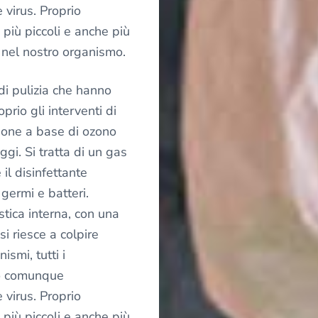
 virus. Proprio
 più piccoli e anche più
 nel nostro organismo.
di pulizia che hanno
prio gli interventi di
zione a base di ozono
gi. Si tratta di un gas
il disinfettante
 germi e batteri.
stica interna, con una
si riesce a colpire
ismi, tutti i
no comunque
 virus. Proprio
 più piccoli e anche più