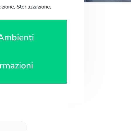
e
zione, Sterilizzazione,
b
 Ambienti
ormazioni