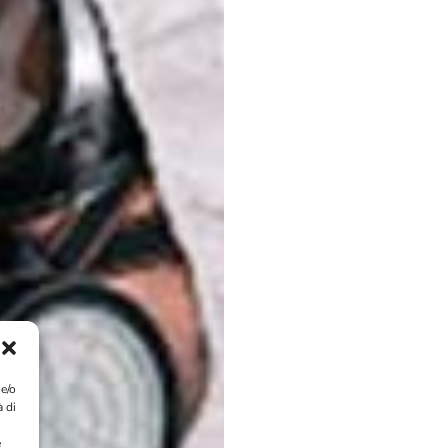
 e/o
à di
e