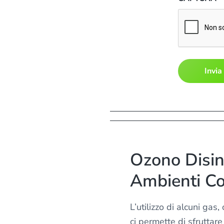
a
l
'
i
n
f
o
r
m
a
t
i
Ozono Disin
v
a
Ambienti Co
s
u
L’utilizzo di alcuni gas,
l
ci permette di sfruttare