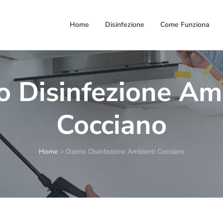
Home
Disinfezione
Come Funziona
 Disinfezione Am
Cocciano
Home
>
Ozono Disinfezione Ambienti Cocciano