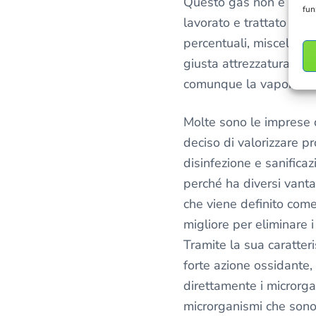
Questo gas non è tossi
fun
lavorato e trattato in 
percentuali, miscelazio
giusta attrezzatura ch
comunque la vaporizza
Molte sono le imprese 
deciso di valorizzare pro
disinfezione e sanifica
perché ha diversi vantag
che viene definito come 
migliore per eliminare i
Tramite la sua caratteri
forte azione ossidante, 
direttamente i microrgan
microrganismi che so