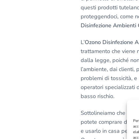
l
questi prodotti tutelan
a
p
proteggendoci, come ne
r
Disinfezione Ambienti 
i
v
L’
Ozono Disinfezione A
a
trattamento che viene 
c
dalla legge, poiché no
y
l’ambiente, dai clienti, 
*
problemi di tossicità, e
operatori specializzati 
basso rischio.
Sottolineiamo che non 
potete comprare delle
Per
acc
e usarlo in casa per ster
ela
acc