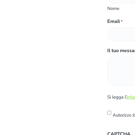
Nome
Email
*
Il tuo messa
S
Si legga l’
info
i
l
Autorizzo i
e
g
CAPTCHA
g