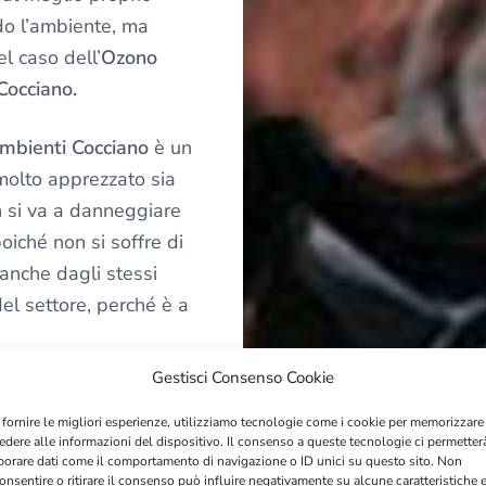
do l’ambiente, ma
l caso dell’
Ozono
Cocciano.
mbienti Cocciano
è un
molto apprezzato sia
n si va a danneggiare
poiché non si soffre di
 anche dagli stessi
del settore, perché è a
Gestisci Consenso Cookie
stiamo dicendo che
 bombole di ozono puro
 fornire le migliori esperienze, utilizziamo tecnologie come i cookie per memorizzare
edere alle informazioni del dispositivo. Il consenso a queste tecnologie ci permetter
ilizzare gli ambienti.
borare dati come il comportamento di navigazione o ID unici su questo sito. Non
onsentire o ritirare il consenso può influire negativamente su alcune caratteristiche 