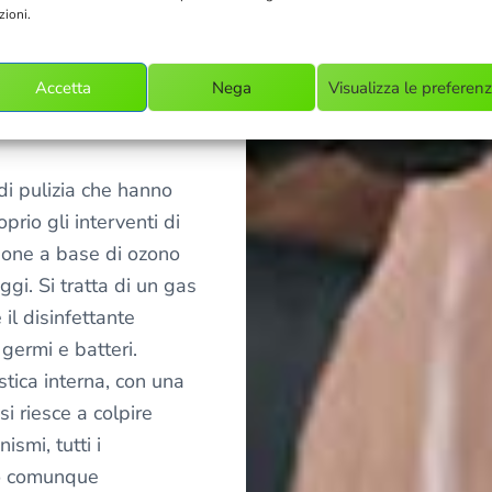
co solo se viene
zioni.
base a determinati
ni e anche con una
Accetta
Nega
Visualizza le preferen
e ne permette
zione.
di pulizia che hanno
prio gli interventi di
zione a base di ozono
gi. Si tratta di un gas
il disinfettante
 germi e batteri.
stica interna, con una
si riesce a colpire
ismi, tutti i
no comunque