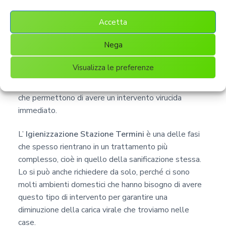
Termini fa parte di un
Accetta
trattamento più complesso
Nega
La sanificazione è un intervento che si suddivide in
Visualizza le preferenze
diverse fasi e interventi utilizzando elementi chimici,
attrezzature, erogatori e anche altre reazioni chimiche
che permettono di avere un intervento virucida
immediato.
L’
Igienizzazione Stazione Termini
è una delle fasi
che spesso rientrano in un trattamento più
complesso, cioè in quello della sanificazione stessa.
Lo si può anche richiedere da solo, perché ci sono
molti ambienti domestici che hanno bisogno di avere
questo tipo di intervento per garantire una
diminuzione della carica virale che troviamo nelle
case.