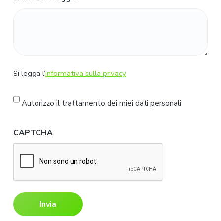
S
Si legga l’
informativa sulla privacy
i
l
Autorizzo il trattamento dei miei dati personali
e
g
CAPTCHA
g
a
l
'
i
n
f
o