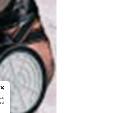
 e/o
à di
e