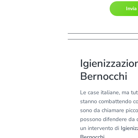
n
f
o
r
m
a
t
i
Igienizzazio
v
a
Bernocchi
s
u
Le case italiane, ma tu
l
stanno combattendo con
l
sono da chiamare piccol
a
p
possono difendere da q
r
un intervento di
Igieni
i
Bernocchi.