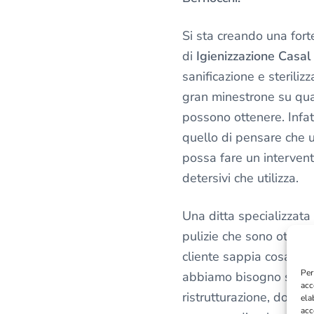
v
a
Si sta creando una forte
c
di
Igienizzazione Casal
y
sanificazione e steriliz
*
gran minestrone su quali
possono ottenere. Infat
quello di pensare che u
possa fare un intervent
detersivi che utilizza.
Una ditta specializzata
pulizie che sono ottimal
cliente sappia cosa vuo
Per
abbiamo bisogno solo d
acc
ristrutturazione, dove 
ela
acc