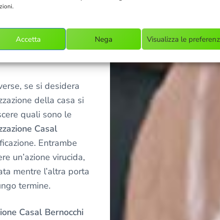
menti e intonaci, ecco
zioni.
pirare e a pulire per
idi a specchio. Lo stesso
Accetta
Nega
Visualizza le preferen
lucidatura per il
verse, se si desidera
zzazione della casa si
cere quali sono le
izzazione Casal
ficazione. Entrambe
re un’azione virucida,
a mentre l’altra porta
ungo termine.
zione Casal Bernocchi