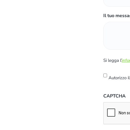
Il tuo messa
S
Si legga l’
info
i
l
Autorizzo i
e
g
CAPTCHA
g
a
l
'
i