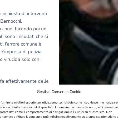
 richiesta di interventi
 Bernocchi
,
zazione, facendo poi un
 sono i risultati che si
ti, l’errore comune è
n’impresa di pulizia
o virucida solo con i
 fa effettivamente delle
i, ma occorre che il
Gestisci Consenso Cookie
le avere in casa. Se
 fornire le migliori esperienze, utilizziamo tecnologie come i cookie per memorizzare
i una pulizia dopo una
edere alle informazioni del dispositivo. Il consenso a queste tecnologie ci permetter
ci sarà una grande
borare dati come il comportamento di navigazione o ID unici su questo sito. Non
onsentire o ritirare il consenso può influire negativamente su alcune caratteristiche 