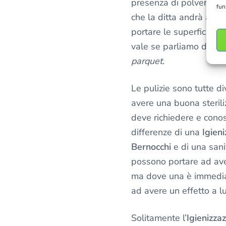
presenza di polveri, ce
fun
che la ditta andrà ad as
portare le superfici luc
vale se parliamo di una 
parquet.
Le pulizie sono tutte di
avere una buona sterili
deve richiedere e conos
differenze di una
Igien
Bernocchi
e di una sani
possono portare ad ave
ma dove una è immediat
ad avere un effetto a l
Solitamente l’
Igienizza