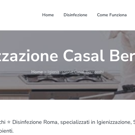
Home
Disinfezione
Come Funziona
zzazione Casal Be
Home
>
Igienizzazione Casal Bernocchi
i ⭐ Disinfezione Roma, specializzati in Igienizzazione, S
ienti.