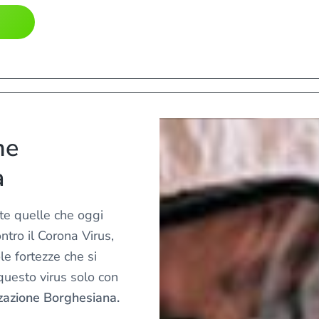
ne
a
tte quelle che oggi
tro il Corona Virus,
e fortezze che si
uesto virus solo con
zzazione Borghesiana.