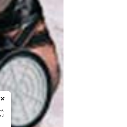
 e/o
à di
e