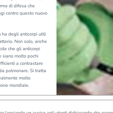
arma di difesa che
gi contro questo nuovo
ha degli anticorpi utili
tterio. Non solo, anche
bile che gli anticorpi
 siano molto pochi
ficienti a contrastare
tia polmonare. Si tratta
realmente molto
zione mondiale.
anno lanciando un avviso agli utenti dichiarando che occo