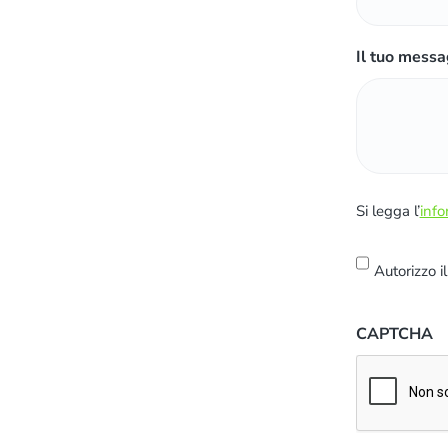
Il tuo messa
S
Si legga l’
info
i
l
Autorizzo i
e
g
CAPTCHA
g
a
l
'
i