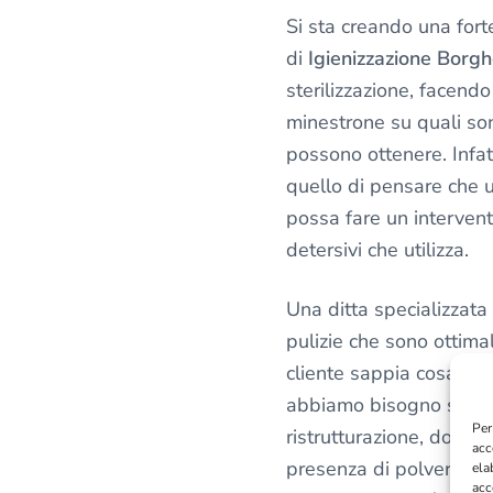
v
Si sta creando una forte
a
di
Igienizzazione Borg
c
sterilizzazione, facend
y
minestrone su quali sono
*
possono ottenere. Infat
quello di pensare che u
possa fare un intervent
detersivi che utilizza.
Una ditta specializzata
pulizie che sono ottimal
cliente sappia cosa vuo
abbiamo bisogno solo d
Per
ristrutturazione, dove 
acc
presenza di polveri, ce
ela
acc