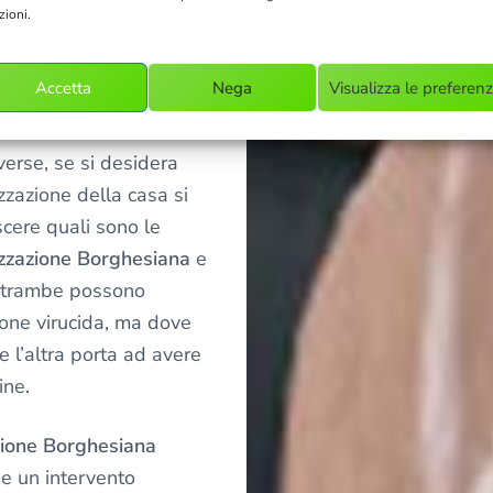
pirare e a pulire per
zioni.
idi a specchio. Lo stesso
lucidatura per il
Accetta
Nega
Visualizza le preferen
verse, se si desidera
zzazione della casa si
cere quali sono le
izzazione Borghesiana
e
Entrambe possono
ione virucida, ma dove
 l’altra porta ad avere
ine.
zione Borghesiana
e un intervento