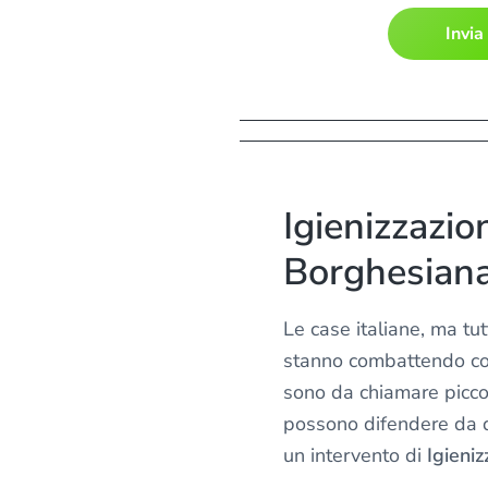
n
f
o
r
m
a
t
i
Igienizzazio
v
a
Borghesian
s
u
Le case italiane, ma tu
l
stanno combattendo con
l
sono da chiamare piccol
a
p
possono difendere da q
r
un intervento di
Igieni
i