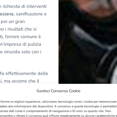
 richiesta di interventi
hesiana
, sanificazione e
o poi un gran
 i risultati che si
ti, l’errore comune è
n’impresa di pulizia
o virucida solo con i
 fa effettivamente delle
i, ma occorre che il
le avere in casa. Se
Gestisci Consenso Cookie
i una pulizia dopo una
 fornire le migliori esperienze, utilizziamo tecnologie come i cookie per memorizzare
ci sarà una grande
edere alle informazioni del dispositivo. Il consenso a queste tecnologie ci permetter
menti e intonaci, ecco
borare dati come il comportamento di navigazione o ID unici su questo sito. Non
onsentire o ritirare il consenso può influire negativamente su alcune caratteristiche 