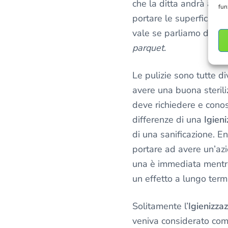
che la ditta andrà ad as
fun
portare le superfici luc
vale se parliamo di una 
parquet.
Le pulizie sono tutte di
avere una buona sterili
deve richiedere e conos
differenze di una
Igien
di una sanificazione. 
portare ad avere un’az
una è immediata mentre
un effetto a lungo term
Solitamente l’
Igienizza
veniva considerato com