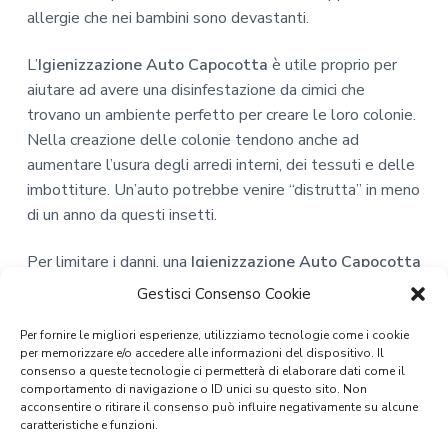
allergie che nei bambini sono devastanti.
L’
Igienizzazione Auto Capocotta
è utile proprio per
aiutare ad avere una disinfestazione da cimici che
trovano un ambiente perfetto per creare le loro colonie.
Nella creazione delle colonie tendono anche ad
aumentare l’usura degli arredi interni, dei tessuti e delle
imbottiture. Un’auto potrebbe venire “distrutta” in meno
di un anno da questi insetti.
Per limitare i danni, una
Igienizzazione Auto Capocotta
è il consiglio migliore e anche molto economico.
Gestisci Consenso Cookie
Per fornire le migliori esperienze, utilizziamo tecnologie come i cookie
per memorizzare e/o accedere alle informazioni del dispositivo. Il
consenso a queste tecnologie ci permetterà di elaborare dati come il
comportamento di navigazione o ID unici su questo sito. Non
acconsentire o ritirare il consenso può influire negativamente su alcune
caratteristiche e funzioni.