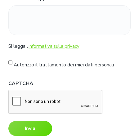
S
Si legga l’
informativa sulla privacy
i
l
Autorizzo il trattamento dei miei dati personali
e
g
CAPTCHA
g
a
l
'
i
n
f
o