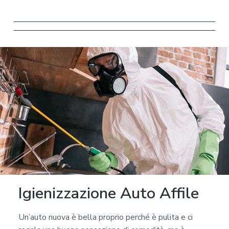
r
m
a
t
i
v
a
s
u
l
l
a
p
r
Igienizzazione Auto Affile
i
v
Un’auto nuova è bella proprio perché è pulita e ci
a