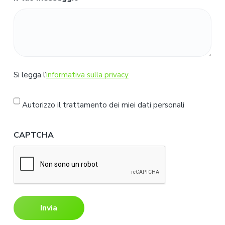
S
Si legga l’
informativa sulla privacy
i
l
Autorizzo il trattamento dei miei dati personali
e
g
CAPTCHA
g
a
l
'
i
n
f
o