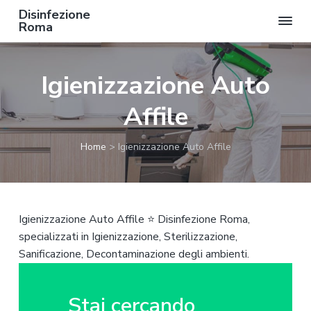
Disinfezione
Roma
P
P
P
a
a
a
Igienizzazione Auto
s
s
s
s
s
s
Affile
a
a
a
a
a
a
Home
>
Igienizzazione Auto Affile
l
l
l
l
c
p
a
o
i
n
n
è
Igienizzazione Auto Affile ⭐ Disinfezione Roma,
a
t
d
specializzati in Igienizzazione, Sterilizzazione,
v
e
i
Sanificazione, Decontaminazione degli ambienti.
i
n
p
g
u
a
a
t
g
Stai cercando