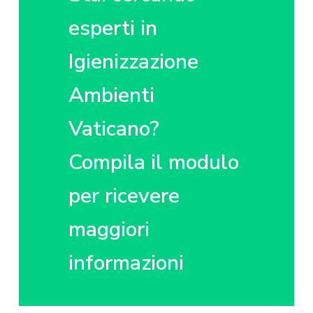
z
o
i
i
p
n
esperti in
o
r
a
n
i
Igienizzazione
e
n
p
c
Ambienti
r
i
Vaticano?
i
p
m
a
Compila il modulo
a
l
r
e
per ricevere
i
a
maggiori
informazioni