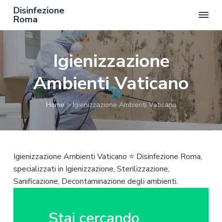
Disinfezione
Roma
P
P
P
a
a
a
Igienizzazione
s
s
s
s
s
s
Ambienti Vaticano
a
a
a
a
a
a
Home
>
Igienizzazione Ambienti Vaticano
l
l
l
l
c
p
a
o
i
n
n
è
Igienizzazione Ambienti Vaticano ⭐ Disinfezione Roma,
a
t
d
specializzati in Igienizzazione, Sterilizzazione,
v
e
i
Sanificazione, Decontaminazione degli ambienti.
i
n
p
g
u
a
a
t
g
Stai cercando