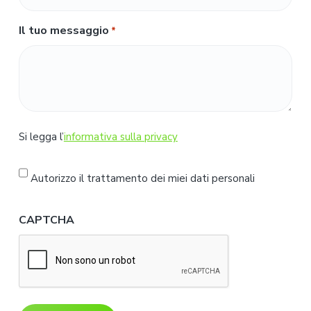
Il tuo messaggio
*
S
Si legga l’
informativa sulla privacy
i
l
Autorizzo il trattamento dei miei dati personali
e
g
CAPTCHA
g
a
l
'
i
n