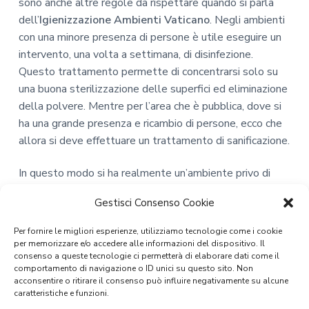
sono anche altre regole da rispettare quando si parla
dell’
Igienizzazione Ambienti Vaticano
. Negli ambienti
con una minore presenza di persone è utile eseguire un
intervento, una volta a settimana, di disinfezione.
Questo trattamento permette di concentrarsi solo su
una buona sterilizzazione delle superfici ed eliminazione
della polvere. Mentre per l’area che è pubblica, dove si
ha una grande presenza e ricambio di persone, ecco che
allora si deve effettuare un trattamento di sanificazione.
In questo modo si ha realmente un’ambiente privo di
batteri che non solo elimina quelli presenti, ma riduce la
Gestisci Consenso Cookie
comparsa o la proliferazione di quelli che possono
essere poi trasportati dall’esterno verso l’interno.
Per fornire le migliori esperienze, utilizziamo tecnologie come i cookie
per memorizzare e/o accedere alle informazioni del dispositivo. Il
Attualmente, gli uffici pubblici che sono ancora attivi
consenso a queste tecnologie ci permetterà di elaborare dati come il
comportamento di navigazione o ID unici su questo sito. Non
sono le poste o le banche, istituti che accolgono utenti
acconsentire o ritirare il consenso può influire negativamente su alcune
che possono essere “contagiosi” o comunque infettati
caratteristiche e funzioni.
da tanti batteri. Ecco perché stanno e devono eseguire