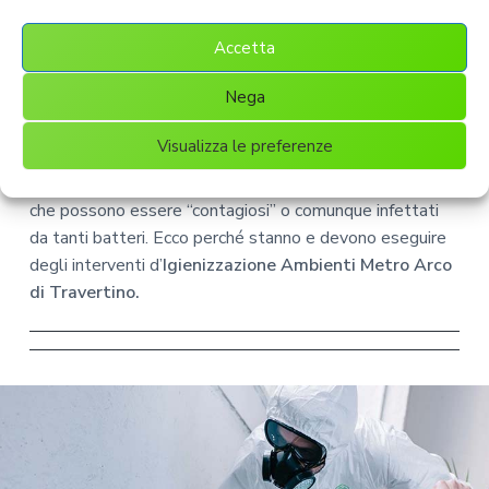
In questo modo si ha realmente un’ambiente privo di
Accetta
batteri che non solo elimina quelli presenti, ma riduce la
comparsa o la proliferazione di quelli che possono
Nega
essere poi trasportati dall’esterno verso l’interno.
Visualizza le preferenze
Attualmente, gli uffici pubblici che sono ancora attivi
sono le poste o le banche, istituti che accolgono utenti
che possono essere “contagiosi” o comunque infettati
da tanti batteri. Ecco perché stanno e devono eseguire
degli interventi d’
Igienizzazione Ambienti Metro Arco
di Travertino.