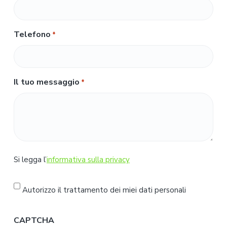
Telefono
*
Il tuo messaggio
*
S
Si legga l’
informativa sulla privacy
i
l
Autorizzo il trattamento dei miei dati personali
e
g
CAPTCHA
g