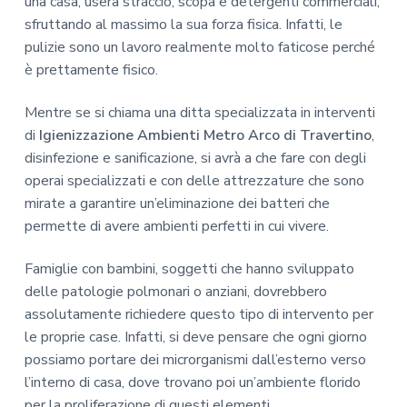
una casa, userà straccio, scopa e detergenti commerciali,
sfruttando al massimo la sua forza fisica. Infatti, le
pulizie sono un lavoro realmente molto faticose perché
è prettamente fisico.
Mentre se si chiama una ditta specializzata in interventi
di
Igienizzazione Ambienti Metro Arco di Travertino
,
disinfezione e sanificazione, si avrà a che fare con degli
operai specializzati e con delle attrezzature che sono
mirate a garantire un’eliminazione dei batteri che
permette di avere ambienti perfetti in cui vivere.
Famiglie con bambini, soggetti che hanno sviluppato
delle patologie polmonari o anziani, dovrebbero
assolutamente richiedere questo tipo di intervento per
le proprie case. Infatti, si deve pensare che ogni giorno
possiamo portare dei microrganismi dall’esterno verso
l’interno di casa, dove trovano poi un’ambiente florido
per la proliferazione di questi elementi.