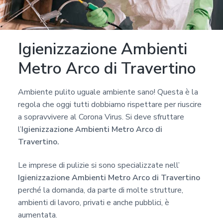
a
p
r
Igienizzazione Ambienti
i
v
Metro Arco di Travertino
a
c
Ambiente pulito uguale ambiente sano! Questa è la
y
regola che oggi tutti dobbiamo rispettare per riuscire
*
a sopravvivere al Corona Virus. Si deve sfruttare
l’
Igienizzazione Ambienti Metro Arco di
Travertino.
Le imprese di pulizie si sono specializzate nell’
Igienizzazione Ambienti Metro Arco di Travertino
perché la domanda, da parte di molte strutture,
ambienti di lavoro, privati e anche pubblici, è
aumentata.