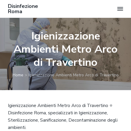
Disinfezione
Roma
P
P
P
a
a
a
Igienizzazione
s
s
s
s
s
s
Ambienti Metro Arco
a
a
a
a
a
a
di Travertino
l
l
l
l
c
p
Home
>
Igienizzazione Ambienti Metro Arco di Travertino
a
o
i
n
n
è
a
t
d
v
e
i
Igienizzazione Ambienti Metro Arco di Travertino ⭐
i
n
p
Disinfezione Roma, specializzati in Igienizzazione,
g
u
a
Sterilizzazione, Sanificazione, Decontaminazione degli
a
t
g
ambienti.