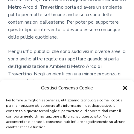
Metro Arco di Travertino
porta ad avere un ambiente
pulito per molte settimane anche se ci sono delle
contaminazioni dall’esterno. Per poter poi supportare
questo tipo di intervento, ci devono essere comunque
delle pulizie quotidiane.
Per gli uffici pubblici, che sono suddivisi in diverse aree, ci
sono anche altre regole da rispettare quando si parla
dell’
Igienizzazione Ambienti Metro Arco di
Travertino
. Negli ambienti con una minore presenza di
persone è utile eseguire un intervento, una volta a
Gestisci Consenso Cookie
settimana, di disinfezione. Questo trattamento
permette di concentrarsi solo su una buona
Per fornire le migliori esperienze, utilizziamo tecnologie come i cookie
sterilizzazione delle superfici ed eliminazione della
per memorizzare e/o accedere alle informazioni del dispositivo. Il
polvere. Mentre per l’area che è pubblica, dove si ha una
consenso a queste tecnologie ci permetterà di elaborare dati come il
comportamento di navigazione o ID unici su questo sito. Non
grande presenza e ricambio di persone, ecco che allora si
acconsentire o ritirare il consenso può influire negativamente su alcune
deve effettuare un trattamento di sanificazione.
caratteristiche e funzioni.