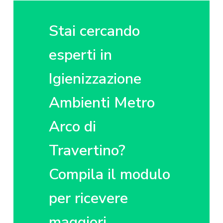
z
o
i
i
p
n
o
r
a
Stai cercando
n
i
e
n
esperti in
p
c
Igienizzazione
r
i
i
p
Ambienti Metro
m
a
a
l
Arco di
r
e
i
Travertino?
a
Compila il modulo
per ricevere
maggiori