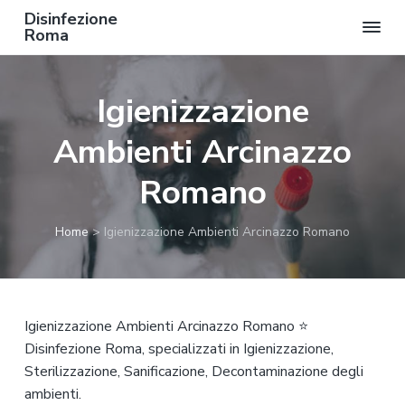
Disinfezione
Roma
P
P
P
a
a
a
Igienizzazione
s
s
s
s
s
s
Ambienti Arcinazzo
a
a
a
a
a
a
Romano
l
l
l
l
c
p
Home
>
Igienizzazione Ambienti Arcinazzo Romano
a
o
i
n
n
è
a
t
d
v
e
i
Igienizzazione Ambienti Arcinazzo Romano ⭐
i
n
p
Disinfezione Roma, specializzati in Igienizzazione,
g
u
a
Sterilizzazione, Sanificazione, Decontaminazione degli
a
t
g
ambienti.