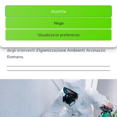
comparsa o la proliferazione di quelli che possono
Accetta
essere poi trasportati dall’esterno verso l’interno.
Nega
Attualmente, gli uffici pubblici che sono ancora attivi
sono le poste o le banche, istituti che accolgono utenti
Visualizza le preferenze
che possono essere “contagiosi” o comunque infettati
da tanti batteri. Ecco perché stanno e devono eseguire
degli interventi d’
Igienizzazione Ambienti Arcinazzo
Romano.