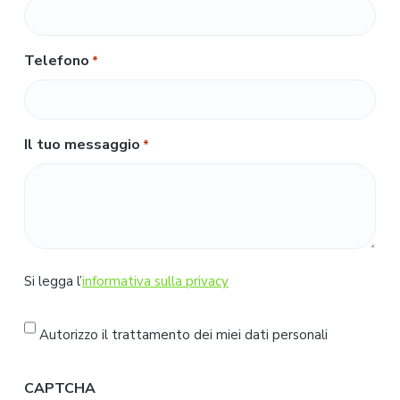
Telefono
*
Il tuo messaggio
*
S
Si legga l’
informativa sulla privacy
i
l
Autorizzo il trattamento dei miei dati personali
e
g
CAPTCHA
g