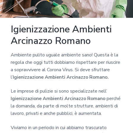
a
p
r
Igienizzazione Ambienti
i
v
Arcinazzo Romano
a
c
Ambiente pulito uguale ambiente sano! Questa è la
y
regola che oggi tutti dobbiamo rispettare per riuscire
*
a sopravvivere al Corona Virus. Si deve sfruttare
l’
Igienizzazione Ambienti Arcinazzo Romano.
Le imprese di pulizie si sono specializzate nell’
Igienizzazione Ambienti Arcinazzo Romano
perché
la domanda, da parte di molte strutture, ambienti di
lavoro, privati e anche pubblici, è aumentata.
Viviamo in un periodo in cui abbiamo trascurato