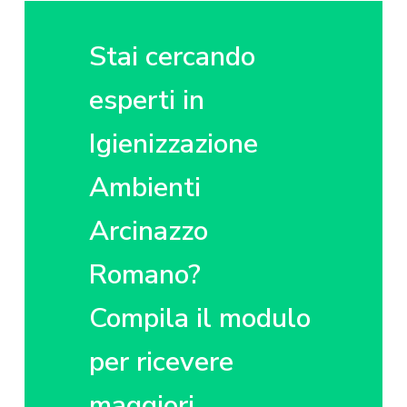
z
o
i
i
p
n
o
r
a
Stai cercando
n
i
e
n
esperti in
p
c
Igienizzazione
r
i
i
p
Ambienti
m
a
a
l
Arcinazzo
r
e
i
Romano?
a
Compila il modulo
per ricevere
maggiori