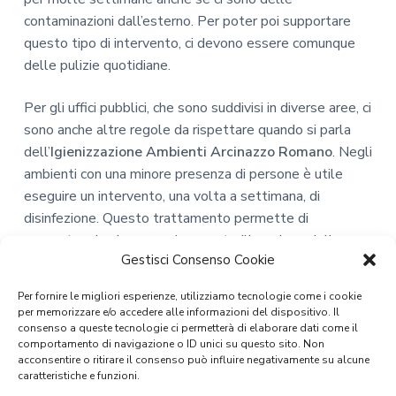
contaminazioni dall’esterno. Per poter poi supportare
questo tipo di intervento, ci devono essere comunque
delle pulizie quotidiane.
Per gli uffici pubblici, che sono suddivisi in diverse aree, ci
sono anche altre regole da rispettare quando si parla
dell’
Igienizzazione Ambienti Arcinazzo Romano
. Negli
ambienti con una minore presenza di persone è utile
eseguire un intervento, una volta a settimana, di
disinfezione. Questo trattamento permette di
concentrarsi solo su una buona sterilizzazione delle
Gestisci Consenso Cookie
superfici ed eliminazione della polvere. Mentre per
l’area che è pubblica, dove si ha una grande presenza e
Per fornire le migliori esperienze, utilizziamo tecnologie come i cookie
ricambio di persone, ecco che allora si deve effettuare
per memorizzare e/o accedere alle informazioni del dispositivo. Il
un trattamento di sanificazione.
consenso a queste tecnologie ci permetterà di elaborare dati come il
comportamento di navigazione o ID unici su questo sito. Non
acconsentire o ritirare il consenso può influire negativamente su alcune
In questo modo si ha realmente un’ambiente privo di
caratteristiche e funzioni.
batteri che non solo elimina quelli presenti, ma riduce la