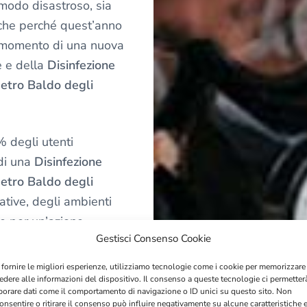
 modo disastroso, sia
che perché quest’anno
l momento di una nuova
e e della
Disinfezione
etro Baldo degli
% degli utenti
di una
Disinfezione
etro Baldo degli
ative, degli ambienti
e per un’azione
Gestisci Consenso Cookie
e dopo una
 fornire le migliori esperienze, utilizziamo tecnologie come i cookie per memorizzare
edere alle informazioni del dispositivo. Il consenso a queste tecnologie ci permetter
borare dati come il comportamento di navigazione o ID unici su questo sito. Non
fezione Ambienti Con
onsentire o ritirare il consenso può influire negativamente su alcune caratteristiche 