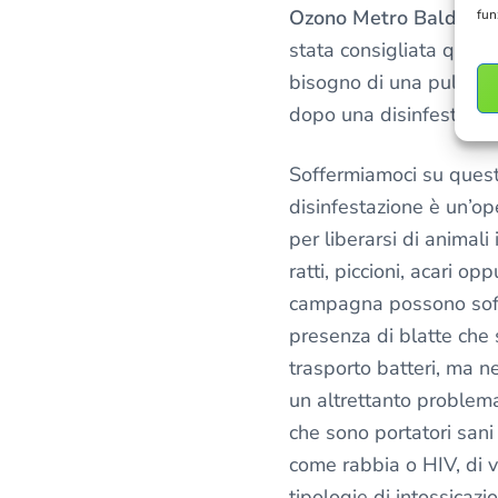
Ozono Metro Baldo deg
fun
stata consigliata quand
bisogno di una pulizia
dopo una disinfestazio
Soffermiamoci su questo
disinfestazione è un’o
per liberarsi di animali
ratti, piccioni, acari op
campagna possono soff
presenza di blatte che s
trasporto batteri, ma nel
un altrettanto problema 
che sono portatori sani
come rabbia o HIV, di vi
tipologie di intossicazi