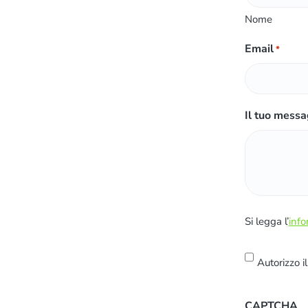
Nome
Email
*
Il tuo messa
S
Si legga l’
info
i
l
Autorizzo i
e
g
CAPTCHA
g