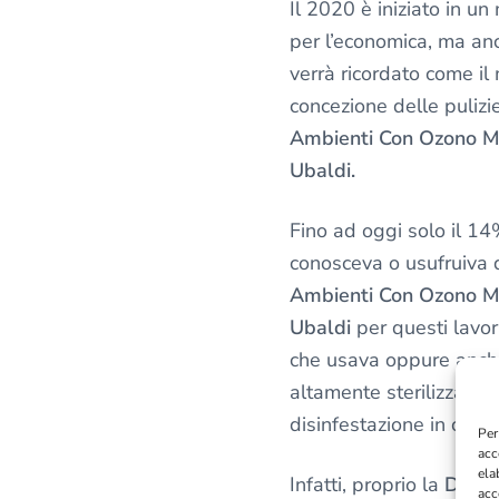
l
Il 2020 è iniziato in un
a
per l’economica, ma an
p
verrà ricordato come i
r
concezione delle pulizi
i
Ambienti Con Ozono M
v
a
Ubaldi.
c
y
Fino ad oggi solo il 14
*
conosceva o usufruiva 
Ambienti Con Ozono M
Ubaldi
per questi lavor
che usava oppure anch
altamente sterilizzant
disinfestazione in casa.
Per
acc
ela
Infatti, proprio la
Disin
acc