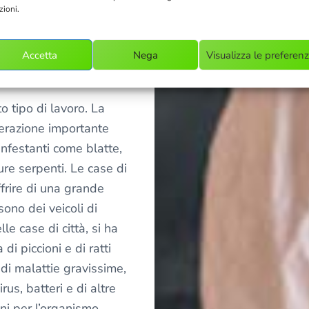
li Ubaldi
, è sempre
zioni.
o gli utenti avevano
 molto approfondita
Accetta
Nega
Visualizza le preferen
ne.
 tipo di lavoro. La
perazione importante
 infestanti come blatte,
pure serpenti. Le case di
rire di una grande
ono dei veicoli di
le case di città, si ha
di piccioni e di ratti
 di malattie gravissime,
rus, batteri e di altre
oni per l’organismo.