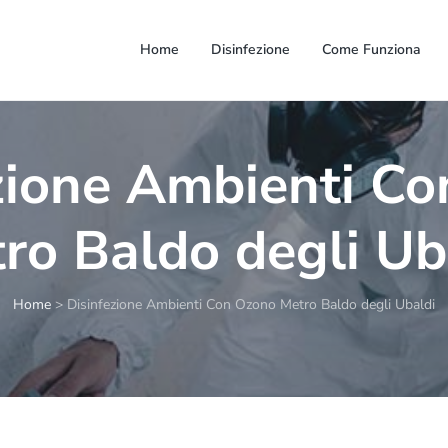
Home
Disinfezione
Come Funziona
zione Ambienti C
ro Baldo degli Ub
Home
>
Disinfezione Ambienti Con Ozono Metro Baldo degli Ubaldi