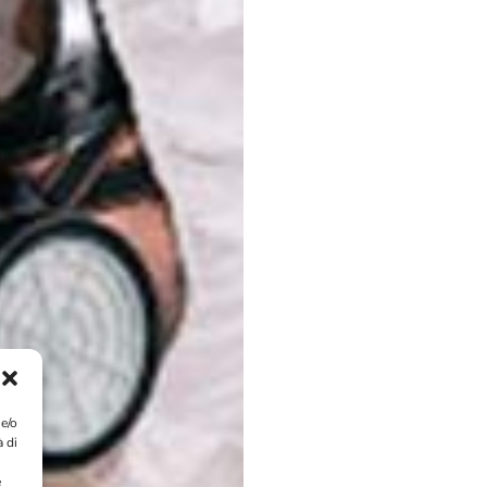
 e/o
à di
e