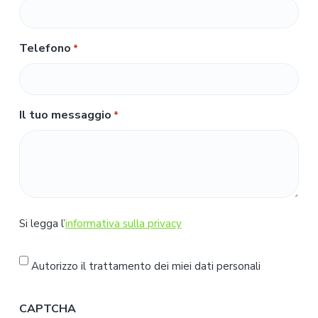
Telefono
*
Il tuo messaggio
*
S
Si legga l’
informativa sulla privacy
i
l
Autorizzo il trattamento dei miei dati personali
e
g
CAPTCHA
g