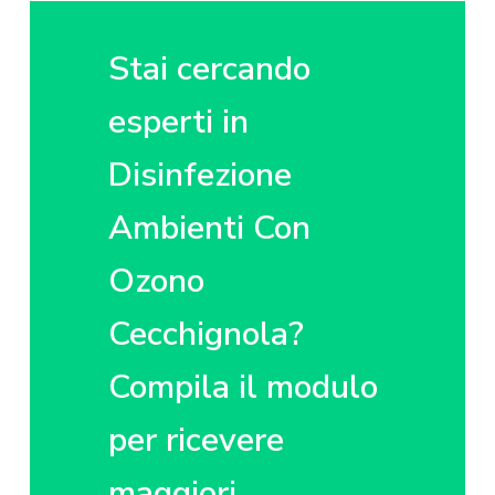
z
o
i
i
p
n
o
r
a
Stai cercando
n
i
e
n
esperti in
p
c
Disinfezione
r
i
i
p
Ambienti Con
m
a
a
l
Ozono
r
e
i
Cecchignola?
a
Compila il modulo
per ricevere
maggiori