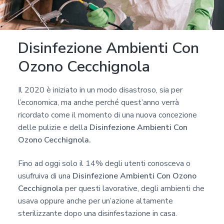
a
p
r
Disinfezione Ambienti Con
i
v
Ozono Cecchignola
a
c
Il 2020 è iniziato in un modo disastroso, sia per
y
l’economica, ma anche perché quest’anno verrà
*
ricordato come il momento di una nuova concezione
delle pulizie e della
Disinfezione Ambienti Con
Ozono Cecchignola.
Fino ad oggi solo il 14% degli utenti conosceva o
usufruiva di una
Disinfezione Ambienti Con Ozono
Cecchignola
per questi lavorative, degli ambienti che
usava oppure anche per un’azione altamente
sterilizzante dopo una disinfestazione in casa.