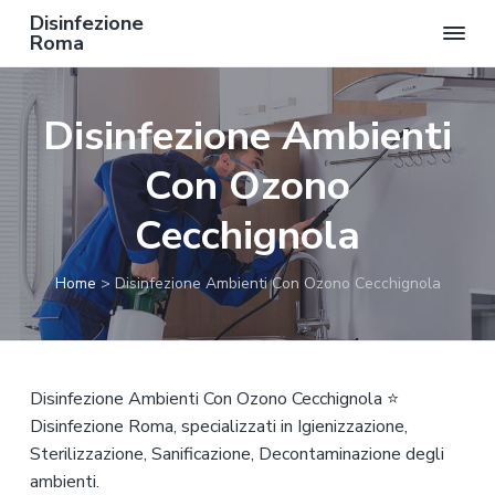
Disinfezione
Roma
P
P
P
a
a
a
Disinfezione Ambienti
s
s
s
s
s
s
Con Ozono
a
a
a
a
a
a
Cecchignola
l
l
l
l
c
p
Home
>
Disinfezione Ambienti Con Ozono Cecchignola
a
o
i
n
n
è
a
t
d
v
e
i
Disinfezione Ambienti Con Ozono Cecchignola ⭐
i
n
p
Disinfezione Roma, specializzati in Igienizzazione,
g
u
a
Sterilizzazione, Sanificazione, Decontaminazione degli
a
t
g
ambienti.