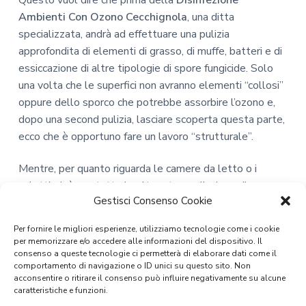
Ambienti Con Ozono Cecchignola
, una ditta
specializzata, andrà ad effettuare una pulizia
approfondita di elementi di grasso, di muffe, batteri e di
essiccazione di altre tipologie di spore fungicide. Solo
una volta che le superfici non avranno elementi “collosi”
oppure dello sporco che potrebbe assorbire l’ozono e,
dopo una second pulizia, lasciare scoperta questa parte,
ecco che è opportuno fare un lavoro “strutturale”.
Mentre, per quanto riguarda le camere da letto o i
salotti, cioè per tutte le altre stanze, l’azione di
Gestisci Consenso Cookie
Disinfezione Ambienti Con Ozono Cecchignola
,
potrebbe essere diversa, non diciamo che sia piu
Per fornire le migliori esperienze, utilizziamo tecnologie come i cookie
leggera, ma dove potrebbe non essere per forza
per memorizzare e/o accedere alle informazioni del dispositivo. Il
necessaria una pulizia diversa.
consenso a queste tecnologie ci permetterà di elaborare dati come il
comportamento di navigazione o ID unici su questo sito. Non
acconsentire o ritirare il consenso può influire negativamente su alcune
Solo che, in questi ambienti, ci sono altri elementi da
caratteristiche e funzioni.
considerare come la tappezzeria, ninnoli o suppellettili,