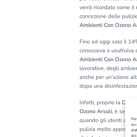
l
verrà ricordato come i
a
p
concezione delle pulizi
r
Ambienti Con Ozono Ar
i
v
Fino ad oggi solo il 14
a
conosceva o usufruiva 
c
Ambienti Con Ozono A
y
lavorative, degli ambi
*
anche per un’azione alt
dopo una disinfestazion
Infatti, proprio la
Disin
Ozono Arsoli
, è sempre
quando gli utenti avev
Per
acc
pulizia molto approfon
ela
acc