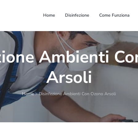
Home
Disinfezione
Come Funziona
zione Ambienti C
Arsoli
Home
>
Disinfezione Ambienti Con Ozono Arsoli