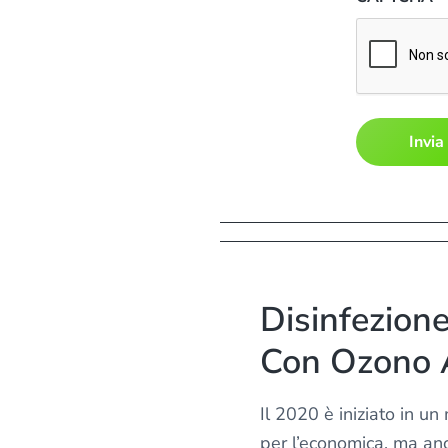
a
l
'
i
n
f
o
r
m
a
t
i
Disinfezion
v
a
Con Ozono A
s
u
Il 2020 è iniziato in un
l
per l’economica, ma an