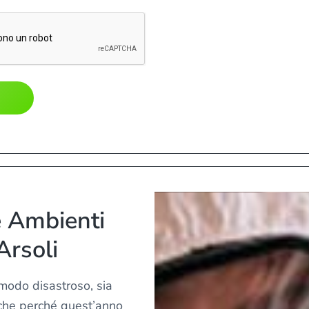
e Ambienti
rsoli
 modo disastroso, sia
che perché quest’anno