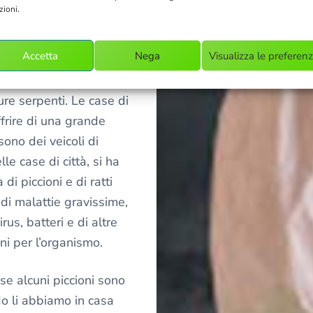
zioni.
 tipo di lavoro. La
Accetta
Nega
Visualizza le preferen
perazione importante
 infestanti come blatte,
pure serpenti. Le case di
rire di una grande
ono dei veicoli di
le case di città, si ha
di piccioni e di ratti
 di malattie gravissime,
rus, batteri e di altre
oni per l’organismo.
se alcuni piccioni sono
o li abbiamo in casa