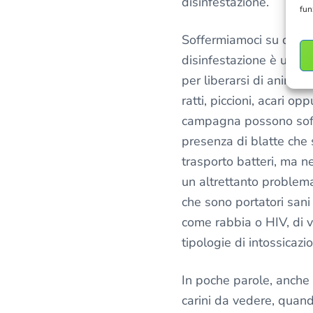
disinfestazione.
fun
Soffermiamoci su questo
disinfestazione è un’o
per liberarsi di animali
ratti, piccioni, acari op
campagna possono soff
presenza di blatte che s
trasporto batteri, ma nel
un altrettanto problema 
che sono portatori sani
come rabbia o HIV, di vi
tipologie di intossicazi
In poche parole, anche 
carini da vedere, quand