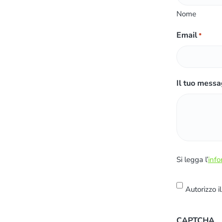
Nome
Email
*
Il tuo messa
S
Si legga l’
info
i
l
Autorizzo i
e
g
CAPTCHA
g