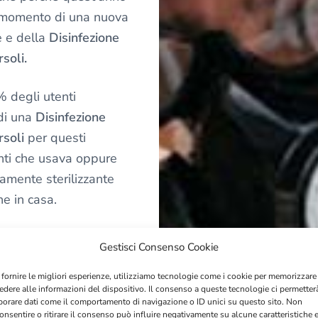
l momento di una nuova
e e della
Disinfezione
soli.
% degli utenti
di una
Disinfezione
rsoli
per questi
enti che usava oppure
amente sterilizzante
e in casa.
fezione Ambienti Con
Gestisci Consenso Cookie
 stata consigliata
ano bisogno di una
 fornire le migliori esperienze, utilizziamo tecnologie come i cookie per memorizzare
edere alle informazioni del dispositivo. Il consenso a queste tecnologie ci permetter
dita dopo una
borare dati come il comportamento di navigazione o ID unici su questo sito. Non
onsentire o ritirare il consenso può influire negativamente su alcune caratteristiche 