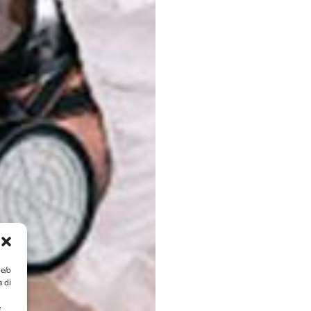
 e/o
à di
e